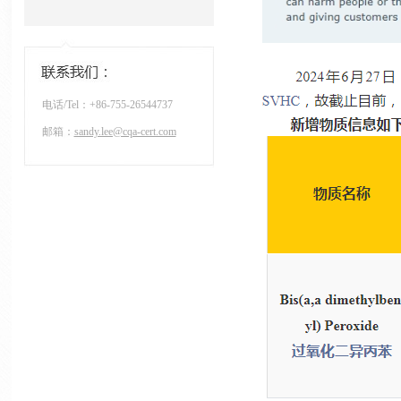
电话/Tel：+86-755-26544737
邮箱：
sandy.lee@cqa-cert.com